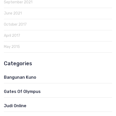
September 2021
June 2021
October 2017
April 2017
May 2015
Categories
Bangunan Kuno
Gates Of Olympus
Judi Online