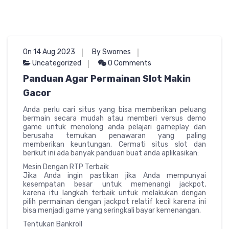
On 14 Aug 2023
By Swornes
Uncategorized
0 Comments
Panduan Agar Permainan Slot Makin
Gacor
Anda perlu cari situs yang bisa memberikan peluang
bermain secara mudah atau memberi versus demo
game untuk menolong anda pelajari gameplay dan
berusaha temukan penawaran yang paling
memberikan keuntungan. Cermati situs slot dan
berikut ini ada banyak panduan buat anda aplikasikan:
Mesin Dengan RTP Terbaik
Jika Anda ingin pastikan jika Anda mempunyai
kesempatan besar untuk memenangi jackpot,
karena itu langkah terbaik untuk melakukan dengan
pilih permainan dengan jackpot relatif kecil karena ini
bisa menjadi game yang seringkali bayar kemenangan.
Tentukan Bankroll