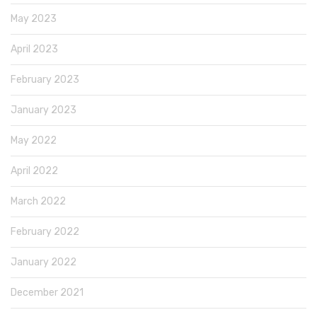
May 2023
April 2023
February 2023
January 2023
May 2022
April 2022
March 2022
February 2022
January 2022
December 2021