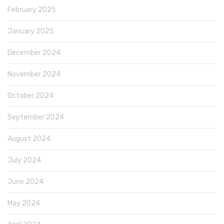
February 2025
January 2025
December 2024
November 2024
October 2024
September 2024
August 2024
July 2024
June 2024
May 2024