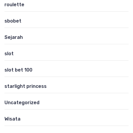
roulette
sbobet
Sejarah
slot
slot bet 100
starlight princess
Uncategorized
Wisata