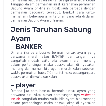
permainan baccarat online tentu saja akan lebih cepat
tanggap dalam permainan ini di karenakan permainan
Sabung Ayam on-line ini tidak jauh berbeda dengan
permainan baccarat tersebut. Berikut cara untuk
memahami beberapa jenis taruhan yang ada di dalam
permainan Sabung Ayam online ini :
Jenis Taruhan Sabung
Ayam
– BANKER
Dimana jika para bossku bermain untuk ayam yang
berwarna merah atau BANKER perhitungan nya
sangatlah mudah yaitu bila ayam merah menang
dalam pertandingan maka bossku akan di nyatakan
menang dan namun bila ayam merah kalah sebelum
waktu permainan habis (10 menit) maka pasangan para
bossku akan di nyatakan kalah.
– player
Dimana jika para bossku bermain untuk ayam yang
berwarna biru atau player perhitungan nya
wildwood
inn oh
sangatlah mudah yaitu bila ayam biru menang
dalam pertandingan maka bossku akan di nyatakan