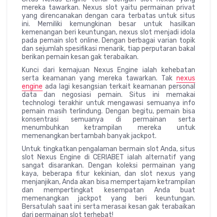
mereka tawarkan. Nexus slot yaitu permainan privat
yang direncanakan dengan cara terbatas untuk situs
ini. Memiliki kemungkinan besar untuk hasilkan
kemenangan beri keuntungan, nexus slot menjadi idola
pada pemain slot online. Dengan berbagai varian topik
dan sejumlah spesifikasi menarik, tiap perputaran bakal
berikan pemain kesan gak terabaikan.
Kunci dari kemajuan Nexus Engine ialah kehebatan
serta keamanan yang mereka tawarkan. Tak
nexus
engine
ada lagi kesangsian terkait keamanan personal
data dan negosiasi pemain. Situs ini memakai
technologi terakhir untuk mengawasi semuanya info
pemain masih terlindung. Dengan begitu, pemain bisa
konsentrasi semuanya di permainan serta
menumbuhkan ketrampilan mereka untuk
memenangkan bertambah banyak jackpot.
Untuk tingkatkan pengalaman bermain slot Anda, situs
slot Nexus Engine di CERIABET ialah alternatif yang
sangat disarankan. Dengan koleksi permainan yang
kaya, beberapa fitur kekinian, dan slot nexus yang
menjanjikan, Anda akan bisa mempertajam ketrampilan
dan mempertingkat kesempatan Anda buat
memenangkan jackpot yang beri keuntungan.
Bersatulah saat ini serta merasai kesan gak terabaikan
dari permainan slot terhebat!