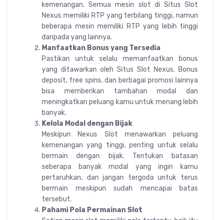
kemenangan. Semua mesin slot di Situs Slot
Nexus memiliki RTP yang terbilang tinggi, namun
beberapa mesin memiliki RTP yang lebih tinggi
daripada yang lainnya.
Manfaatkan Bonus yang Tersedia
Pastikan untuk selalu memanfaatkan bonus
yang ditawarkan oleh Situs Slot Nexus. Bonus
deposit, free spins, dan berbagai promosi lainnya
bisa memberikan tambahan modal dan
meningkatkan peluang kamu untuk menang lebih
banyak.
Kelola Modal dengan Bijak
Meskipun Nexus Slot menawarkan peluang
kemenangan yang tinggi, penting untuk selalu
bermain dengan bijak. Tentukan batasan
seberapa banyak modal yang ingin kamu
pertaruhkan, dan jangan tergoda untuk terus
bermain meskipun sudah mencapai batas
tersebut.
Pahami Pola Permainan Slot