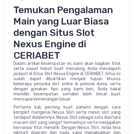
Temukan Pengalaman
Main yang Luar Biasa
dengan Situs Slot
Nexus Engine di
CERIABET
Dalam artikel kesempatan ini, kami akan bagikan trick
serta siasat hebat buat menolong Anda mendapati
jackpot di Situs Slot Nexus Engine di CERIABET. Situs ini
sudah dapat dibuktikan menjadi tujuan khusus
beberapa penyuka slot online di pelosok dunia, serta
dengan gunakan tips yang kami beri, Anda bakal
memiliki kesempatan semakin lebih besar buat
mencapai kemenangan besar.
Pertama kali, penting buat pahami dengan cara
komplet mengenai Nexus Slot serta mesin slot yang
terdapat didalamnya. Nexus Slot sebagai satu diantara
macam slot yang sangat termashyur serta menjajakan
bervariasi fitur menarik. Dengan Nexus Slot, Anda bisa
nikmati diagram dan nada yang menakjubkan dan