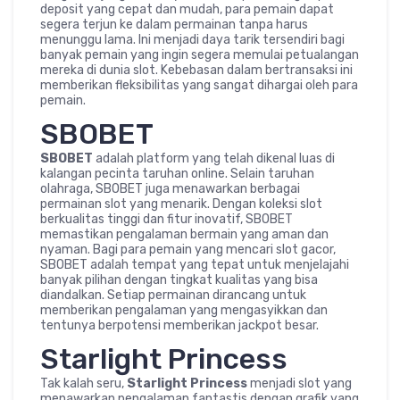
deposit yang cepat dan mudah, para pemain dapat
segera terjun ke dalam permainan tanpa harus
menunggu lama. Ini menjadi daya tarik tersendiri bagi
banyak pemain yang ingin segera memulai petualangan
mereka di dunia slot. Kebebasan dalam bertransaksi ini
memberikan fleksibilitas yang sangat dihargai oleh para
pemain.
SBOBET
SBOBET
adalah platform yang telah dikenal luas di
kalangan pecinta taruhan online. Selain taruhan
olahraga, SBOBET juga menawarkan berbagai
permainan slot yang menarik. Dengan koleksi slot
berkualitas tinggi dan fitur inovatif, SBOBET
memastikan pengalaman bermain yang aman dan
nyaman. Bagi para pemain yang mencari slot gacor,
SBOBET adalah tempat yang tepat untuk menjelajahi
banyak pilihan dengan tingkat kualitas yang bisa
diandalkan. Setiap permainan dirancang untuk
memberikan pengalaman yang mengasyikkan dan
tentunya berpotensi memberikan jackpot besar.
Starlight Princess
Tak kalah seru,
Starlight Princess
menjadi slot yang
menawarkan pengalaman fantastis dengan grafik yang