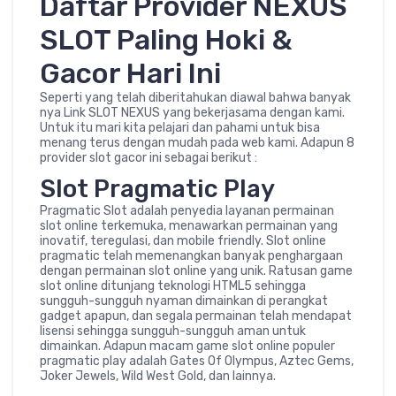
Daftar Provider NEXUS
SLOT Paling Hoki &
Gacor Hari Ini
Seperti yang telah diberitahukan diawal bahwa banyak
nya Link SLOT NEXUS yang bekerjasama dengan kami.
Untuk itu mari kita pelajari dan pahami untuk bisa
menang terus dengan mudah pada web kami. Adapun 8
provider slot gacor ini sebagai berikut :
Slot Pragmatic Play
Pragmatic Slot adalah penyedia layanan permainan
slot online terkemuka, menawarkan permainan yang
inovatif, teregulasi, dan mobile friendly. Slot online
pragmatic telah memenangkan banyak penghargaan
dengan permainan slot online yang unik. Ratusan game
slot online ditunjang teknologi HTML5 sehingga
sungguh-sungguh nyaman dimainkan di perangkat
gadget apapun, dan segala permainan telah mendapat
lisensi sehingga sungguh-sungguh aman untuk
dimainkan. Adapun macam game slot online populer
pragmatic play adalah Gates Of Olympus, Aztec Gems,
Joker Jewels, Wild West Gold, dan lainnya.