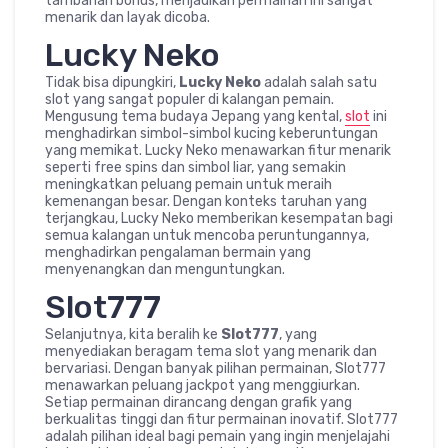
tambahan bonus, menjadikan permainan ini sangat
menarik dan layak dicoba.
Lucky Neko
Tidak bisa dipungkiri,
Lucky Neko
adalah salah satu
slot yang sangat populer di kalangan pemain.
Mengusung tema budaya Jepang yang kental,
slot
ini
menghadirkan simbol-simbol kucing keberuntungan
yang memikat. Lucky Neko menawarkan fitur menarik
seperti free spins dan simbol liar, yang semakin
meningkatkan peluang pemain untuk meraih
kemenangan besar. Dengan konteks taruhan yang
terjangkau, Lucky Neko memberikan kesempatan bagi
semua kalangan untuk mencoba peruntungannya,
menghadirkan pengalaman bermain yang
menyenangkan dan menguntungkan.
Slot777
Selanjutnya, kita beralih ke
Slot777
, yang
menyediakan beragam tema slot yang menarik dan
bervariasi. Dengan banyak pilihan permainan, Slot777
menawarkan peluang jackpot yang menggiurkan.
Setiap permainan dirancang dengan grafik yang
berkualitas tinggi dan fitur permainan inovatif. Slot777
adalah pilihan ideal bagi pemain yang ingin menjelajahi