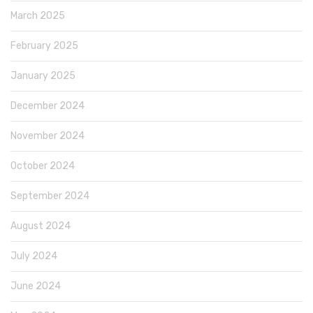
March 2025
February 2025
January 2025
December 2024
November 2024
October 2024
September 2024
August 2024
July 2024
June 2024