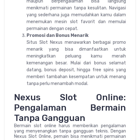
maupun berpengalaman bisa langsung
menikmati permainan tanpa kesulitan. Navigasi
yang sederhana juga memudahkan kamu dalam
menemukan mesin slot favorit dan memulai
permainan dengan cepat.
Promosi dan Bonus Menarik
Situs Slot Nexus menawarkan berbagai promo
menarik yang bisa dimanfaatkan untuk
meningkatkan peluang kamu meraih
kemenangan besar. Mulai dari bonus selamat
datang, bonus deposit, hingga free spins yang
memberi tambahan kesempatan untuk menang
tanpa perlu menambah modal.
Nexus Slot Online:
Pengalaman Bermain
Tanpa Gangguan
Bermain slot online harus memberikan pengalaman
yang menyenangkan tanpa gangguan teknis. Dengan
Nexus Slot Online, pemain bisa menikmati permainan