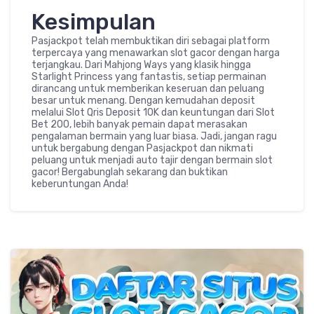
Kesimpulan
Pasjackpot telah membuktikan diri sebagai platform
terpercaya yang menawarkan slot gacor dengan harga
terjangkau. Dari Mahjong Ways yang klasik hingga
Starlight Princess yang fantastis, setiap permainan
dirancang untuk memberikan keseruan dan peluang
besar untuk menang. Dengan kemudahan deposit
melalui Slot Qris Deposit 10K dan keuntungan dari Slot
Bet 200, lebih banyak pemain dapat merasakan
pengalaman bermain yang luar biasa. Jadi, jangan ragu
untuk bergabung dengan Pasjackpot dan nikmati
peluang untuk menjadi auto tajir dengan bermain slot
gacor! Bergabunglah sekarang dan buktikan
keberuntungan Anda!