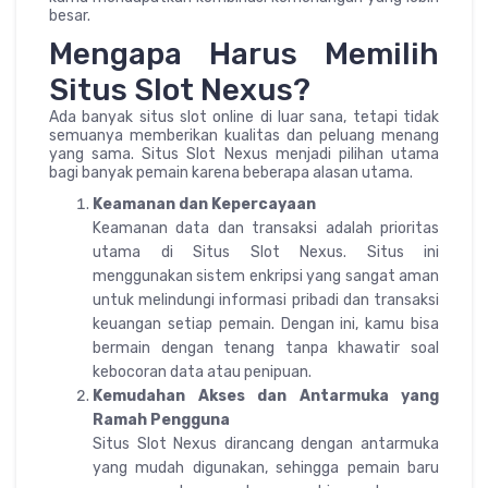
besar.
Mengapa Harus Memilih
Situs Slot Nexus?
Ada banyak situs slot online di luar sana, tetapi tidak
semuanya memberikan kualitas dan peluang menang
yang sama. Situs Slot Nexus menjadi pilihan utama
bagi banyak pemain karena beberapa alasan utama.
Keamanan dan Kepercayaan
Keamanan data dan transaksi adalah prioritas
utama di Situs Slot Nexus. Situs ini
menggunakan sistem enkripsi yang sangat aman
untuk melindungi informasi pribadi dan transaksi
keuangan setiap pemain. Dengan ini, kamu bisa
bermain dengan tenang tanpa khawatir soal
kebocoran data atau penipuan.
Kemudahan Akses dan Antarmuka yang
Ramah Pengguna
Situs Slot Nexus dirancang dengan antarmuka
yang mudah digunakan, sehingga pemain baru