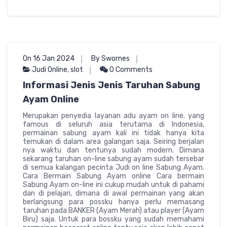
On 16 Jan 2024
By Swornes
Judi Online
,
slot
0 Comments
Informasi Jenis Jenis Taruhan Sabung
Ayam Online
Merupakan penyedia layanan adu ayam on line. yang
famous di seluruh asia terutama di Indonesia,
permainan sabung ayam kali ini tidak hanya kita
temukan di dalam area galangan saja. Seiring berjalan
nya waktu dan tentunya sudah modern. Dimana
sekarang taruhan on-line sabung ayam sudah tersebar
di semua kalangan pecinta Judi on line Sabung Ayam.
Cara Bermain Sabung Ayam online Cara bermain
Sabung Ayam on-line ini cukup mudah untuk di pahami
dan di pelajari, dimana di awal permainan yang akan
berlangsung para possku hanya perlu memasang
taruhan pada BANKER (Ayam Merah) atau player (Ayam
Biru) saja. Untuk para bossku yang sudah memahami