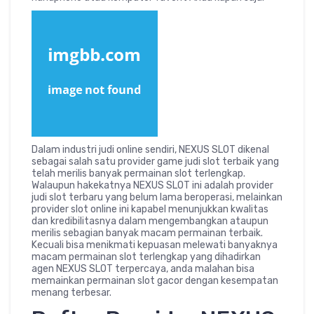
Dalam industri judi online sendiri, NEXUS SLOT dikenal
sebagai salah satu provider game judi slot terbaik yang
telah merilis banyak permainan slot terlengkap.
Walaupun hakekatnya NEXUS SLOT ini adalah provider
judi slot terbaru yang belum lama beroperasi, melainkan
provider slot online ini kapabel menunjukkan kwalitas
dan kredibilitasnya dalam mengembangkan ataupun
merilis sebagian banyak macam permainan terbaik.
Kecuali bisa menikmati kepuasan melewati banyaknya
macam permainan slot terlengkap yang dihadirkan
agen NEXUS SLOT terpercaya, anda malahan bisa
memainkan permainan slot gacor dengan kesempatan
menang terbesar.