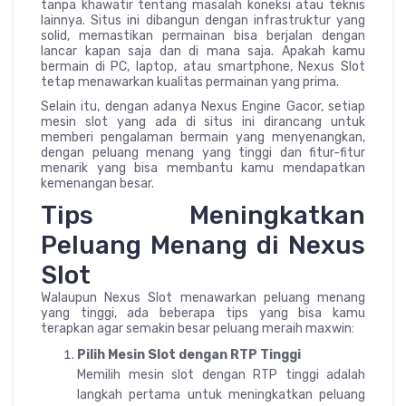
tanpa khawatir tentang masalah koneksi atau teknis
lainnya. Situs ini dibangun dengan infrastruktur yang
solid, memastikan permainan bisa berjalan dengan
lancar kapan saja dan di mana saja. Apakah kamu
bermain di PC, laptop, atau smartphone, Nexus Slot
tetap menawarkan kualitas permainan yang prima.
Selain itu, dengan adanya Nexus Engine Gacor, setiap
mesin slot yang ada di situs ini dirancang untuk
memberi pengalaman bermain yang menyenangkan,
dengan peluang menang yang tinggi dan fitur-fitur
menarik yang bisa membantu kamu mendapatkan
kemenangan besar.
Tips Meningkatkan
Peluang Menang di Nexus
Slot
Walaupun Nexus Slot menawarkan peluang menang
yang tinggi, ada beberapa tips yang bisa kamu
terapkan agar semakin besar peluang meraih maxwin:
Pilih Mesin Slot dengan RTP Tinggi
Memilih mesin slot dengan RTP tinggi adalah
langkah pertama untuk meningkatkan peluang