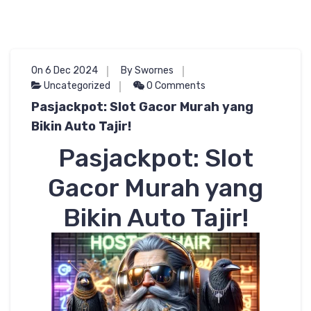
On 6 Dec 2024
By Swornes
Uncategorized
0 Comments
Pasjackpot: Slot Gacor Murah yang
Bikin Auto Tajir!
Pasjackpot: Slot
Gacor Murah yang
Bikin Auto Tajir!