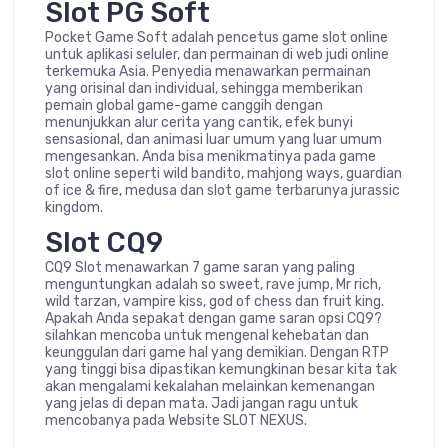
Slot PG Soft
Pocket Game Soft adalah pencetus game slot online
untuk aplikasi seluler, dan permainan di web judi online
terkemuka Asia. Penyedia menawarkan permainan
yang orisinal dan individual, sehingga memberikan
pemain global game-game canggih dengan
menunjukkan alur cerita yang cantik, efek bunyi
sensasional, dan animasi luar umum yang luar umum
mengesankan. Anda bisa menikmatinya pada game
slot online seperti wild bandito, mahjong ways, guardian
of ice & fire, medusa dan slot game terbarunya jurassic
kingdom.
Slot CQ9
CQ9 Slot menawarkan 7 game saran yang paling
menguntungkan adalah so sweet, rave jump, Mr rich,
wild tarzan, vampire kiss, god of chess dan fruit king.
Apakah Anda sepakat dengan game saran opsi CQ9?
silahkan mencoba untuk mengenal kehebatan dan
keunggulan dari game hal yang demikian. Dengan RTP
yang tinggi bisa dipastikan kemungkinan besar kita tak
akan mengalami kekalahan melainkan kemenangan
yang jelas di depan mata. Jadi jangan ragu untuk
mencobanya pada Website SLOT NEXUS.