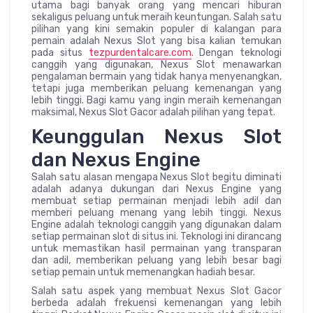
utama bagi banyak orang yang mencari hiburan
sekaligus peluang untuk meraih keuntungan. Salah satu
pilihan yang kini semakin populer di kalangan para
pemain adalah Nexus Slot yang bisa kalian temukan
pada situs
tezpurdentalcare.com
. Dengan teknologi
canggih yang digunakan, Nexus Slot menawarkan
pengalaman bermain yang tidak hanya menyenangkan,
tetapi juga memberikan peluang kemenangan yang
lebih tinggi. Bagi kamu yang ingin meraih kemenangan
maksimal, Nexus Slot Gacor adalah pilihan yang tepat.
Keunggulan Nexus Slot
dan Nexus Engine
Salah satu alasan mengapa Nexus Slot begitu diminati
adalah adanya dukungan dari Nexus Engine yang
membuat setiap permainan menjadi lebih adil dan
memberi peluang menang yang lebih tinggi. Nexus
Engine adalah teknologi canggih yang digunakan dalam
setiap permainan slot di situs ini. Teknologi ini dirancang
untuk memastikan hasil permainan yang transparan
dan adil, memberikan peluang yang lebih besar bagi
setiap pemain untuk memenangkan hadiah besar.
Salah satu aspek yang membuat Nexus Slot Gacor
berbeda adalah frekuensi kemenangan yang lebih