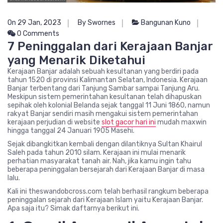
On 29 Jan, 2023
By Swornes
Bangunan Kuno
0 Comments
7 Peninggalan dari Kerajaan Banjar
yang Menarik Diketahui
Kerajaan Banjar adalah sebuah kesultanan yang berdiri pada
tahun 1520 di provinsi Kalimantan Selatan, Indonesia. Kerajaan
Banjar terbentang dari Tanjung Sambar sampai Tanjung Aru.
Meskipun sistem pemerintahan kesultanan telah dihapuskan
sepihak oleh kolonial Belanda sejak tanggal 11 Juni 1860, namun
rakyat Banjar sendiri masih mengakui sistem pemerintahan
kerajaan perjudian di website
slot gacor hari ini
mudah maxwin
hingga tanggal 24 Januari 1905 Masehi.
Sejak dibangkitkan kembali dengan dilantiknya Sultan Khairul
Saleh pada tahun 2010 silam. Kerajaan ini mulai menarik
perhatian masyarakat tanah air. Nah, jika kamu ingin tahu
beberapa peninggalan bersejarah dari Kerajaan Banjar di masa
lalu.
Kali ini theswandobcross.com telah berhasil rangkum beberapa
peninggalan sejarah dari Kerajaan Islam yaitu Kerajaan Banjar.
Apa saja itu? Simak daftarnya berikut ini.