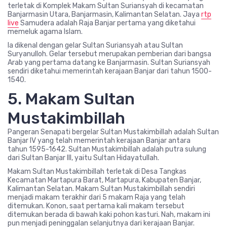
terletak di Komplek Makam Sultan Suriansyah di kecamatan
Banjarmasin Utara, Banjarmasin, Kalimantan Selatan. Jaya
rtp
live
Samudera adalah Raja Banjar pertama yang diketahui
memeluk agama Islam.
Ia dikenal dengan gelar Sultan Suriansyah atau Sultan
Suryanulloh. Gelar tersebut merupakan pemberian dari bangsa
Arab yang pertama datang ke Banjarmasin. Sultan Suriansyah
sendiri diketahui memerintah kerajaan Banjar dari tahun 1500-
1540.
5. Makam Sultan
Mustakimbillah
Pangeran Senapati bergelar Sultan Mustakimbillah adalah Sultan
Banjar IV yang telah memerintah kerajaan Banjar antara
tahun 1595-1642. Sultan Mustakimbillah adalah putra sulung
dari Sultan Banjar III, yaitu Sultan Hidayatullah.
Makam Sultan Mustakimbillah terletak di Desa Tangkas
Kecamatan Martapura Barat, Martapura, Kabupaten Banjar,
Kalimantan Selatan. Makam Sultan Mustakimbillah sendiri
menjadi makam terakhir dari 5 makam Raja yang telah
ditemukan. Konon, saat pertama kali makam tersebut
ditemukan berada di bawah kaki pohon kasturi. Nah, makam ini
pun menjadi peninggalan selanjutnya dari kerajaan Banjar.