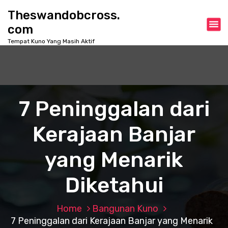
S
Theswandobcross.
k
com
i
p
Tempat Kuno Yang Masih Aktif
t
o
c
o
n
7 Peninggalan dari
t
e
Kerajaan Banjar
n
t
yang Menarik
Diketahui
Home
Bangunan Kuno
7 Peninggalan dari Kerajaan Banjar yang Menarik