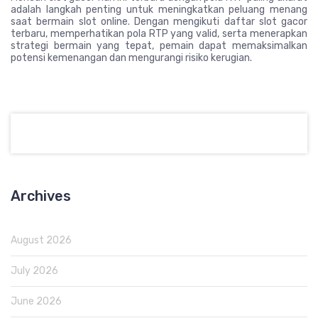
adalah langkah penting untuk meningkatkan peluang menang
saat bermain slot online. Dengan mengikuti daftar slot gacor
terbaru, memperhatikan pola RTP yang valid, serta menerapkan
strategi bermain yang tepat, pemain dapat memaksimalkan
potensi kemenangan dan mengurangi risiko kerugian.
Archives
August 2026
July 2026
June 2026