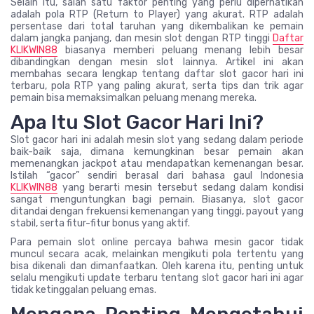
Selain itu, salah satu faktor penting yang perlu diperhatikan
adalah pola RTP (Return to Player) yang akurat. RTP adalah
persentase dari total taruhan yang dikembalikan ke pemain
dalam jangka panjang, dan mesin slot dengan RTP tinggi
Daftar
KLIKWIN88
biasanya memberi peluang menang lebih besar
dibandingkan dengan mesin slot lainnya. Artikel ini akan
membahas secara lengkap tentang daftar slot gacor hari ini
terbaru, pola RTP yang paling akurat, serta tips dan trik agar
pemain bisa memaksimalkan peluang menang mereka.
Apa Itu Slot Gacor Hari Ini?
Slot gacor hari ini adalah mesin slot yang sedang dalam periode
baik-baik saja, dimana kemungkinan besar pemain akan
memenangkan jackpot atau mendapatkan kemenangan besar.
Istilah “gacor” sendiri berasal dari bahasa gaul Indonesia
KLIKWIN88
yang berarti mesin tersebut sedang dalam kondisi
sangat menguntungkan bagi pemain. Biasanya, slot gacor
ditandai dengan frekuensi kemenangan yang tinggi, payout yang
stabil, serta fitur-fitur bonus yang aktif.
Para pemain slot online percaya bahwa mesin gacor tidak
muncul secara acak, melainkan mengikuti pola tertentu yang
bisa dikenali dan dimanfaatkan. Oleh karena itu, penting untuk
selalu mengikuti update terbaru tentang slot gacor hari ini agar
tidak ketinggalan peluang emas.