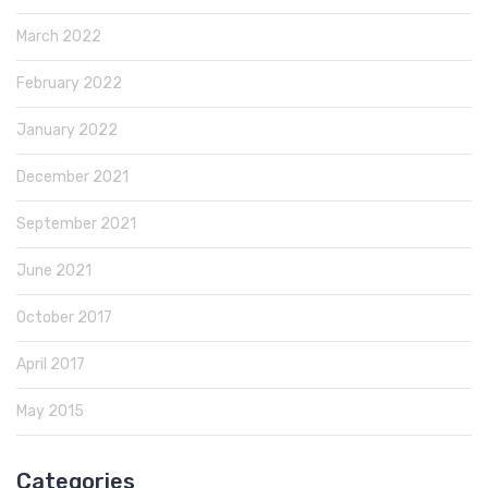
March 2022
February 2022
January 2022
December 2021
September 2021
June 2021
October 2017
April 2017
May 2015
Categories