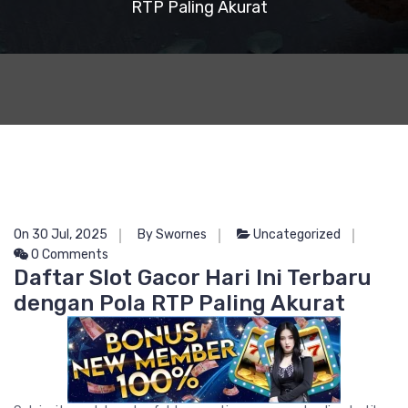
RTP Paling Akurat
On 30 Jul, 2025
By Swornes
Uncategorized
0 Comments
Daftar Slot Gacor Hari Ini Terbaru
dengan Pola RTP Paling Akurat