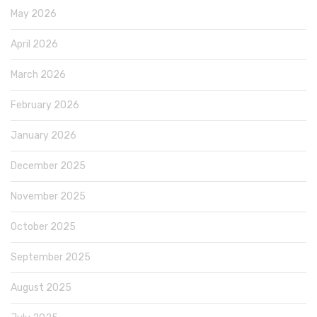
May 2026
April 2026
March 2026
February 2026
January 2026
December 2025
November 2025
October 2025
September 2025
August 2025