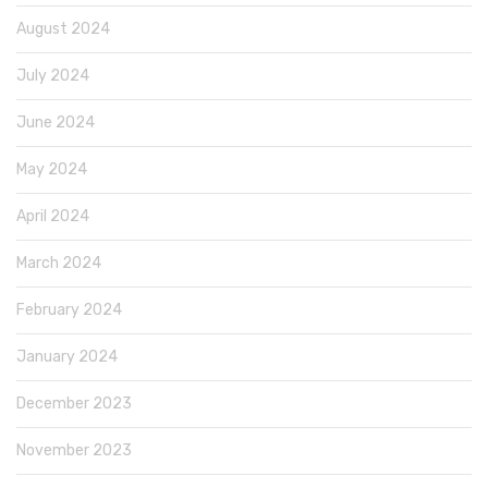
August 2024
July 2024
June 2024
May 2024
April 2024
March 2024
February 2024
January 2024
December 2023
November 2023