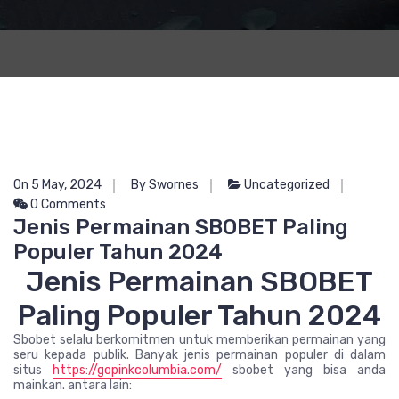
On 5 May, 2024
By Swornes
Uncategorized
0 Comments
Jenis Permainan SBOBET Paling
Populer Tahun 2024
Jenis Permainan SBOBET
Paling Populer Tahun 2024
Sbobet selalu berkomitmen untuk memberikan permainan yang
seru kepada publik. Banyak jenis permainan populer di dalam
situs
https://gopinkcolumbia.com/
sbobet yang bisa anda
mainkan. antara lain: