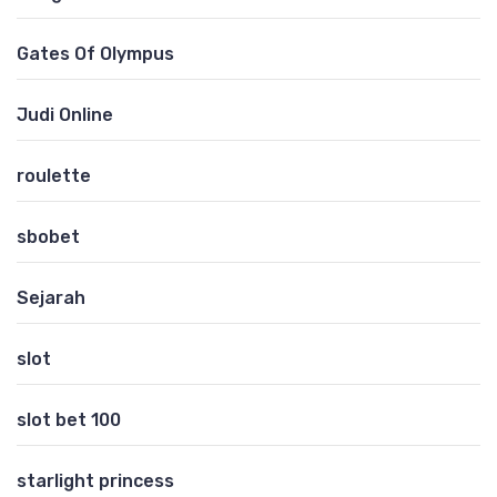
Gates Of Olympus
Judi Online
roulette
sbobet
Sejarah
slot
slot bet 100
starlight princess