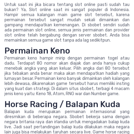
Untuk saat ini jika bicara tentang slot online pasti sudah tau
bukan? Ya, Slot online saat ini sangat populer di Indonesia.
Hampir semua kalangan main game slot tersebut, karena
permainan tersebut sangat mudah sekali dimainkan dan
gampang mendapatkan kemenangan. Di sbobet sendiri sudah
ada permainan slot online, semua jenis permainan dan provider
slot online telah bergabung dengan server sbobet. Anda bisa
memainkan semua game slot tanpa ada lag sedikitpun.
Permainan Keno
Permainan keno hampir mirip dengan permainan togel atau
dadu. Terdapat 80 nomor akan diajak dan anda hanya cukup
menebak angka yang akan keluar. Pilih angka dari 80 tersebut
jika tebakan anda benar maka akan mendapatkan hadiah yang
lumayan besar. Permainan keno banyak dimainkan oleh kalangan
lebih dewasa, dikarenakan game tersebut harus memiliki insting
yang kuat dan strategi. Di dalam situs sbobet, terbagi 4 macam
jenis keno yaitu: Keno 18, Atom, RNG war dan Number game.
Horse Racing / Balapan Kuda
Balapan kuda merupakan permainan internasional yang
diresmikan di beberapa negara. Sbobet bekerja sama dengan
negara britania raya dan irlandia untuk mengadakan balap kuda
live. Jadi saat pertandingan balap kuda dilakukan maka negara
lain juga bisa melakukan taruhan secara live. Game horse racing