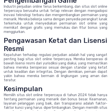
Pengembangan Game
Industri perjudian online terus berkembang, dan situs slot online
terpercaya berusaha untuk tetap relevan dengan mengadopsi
inovasi teknologi terbaru dan mengembangkan permainan yang
menarik. Mereka bekerja sama dengan penyedia perangkat lunak
terkemuka untuk menyediakan permainan slot online yang
memikat dengan grafis yang memukau dan fitur bonus yang
menggiurkan.
Pengawasan Ketat dan Lisensi
Resmi
Kepatuhan terhadap regulasi perjudian adalah hal yang sangat
penting bagi situs slot online terpercaya. Mereka beroperasi di
bawah lisensi resmi dari yurisdiksi yang diakui, yang memastikan
bahwa mereka beroperasi sesuai dengan standar yang ketat
untuk keadilan dan integritas. Dengan demikian, pemain dapat
yakin bahwa mereka bermain di lingkungan yang aman dan
teratur.
Kesimpulan
Memilih situs slot online terpercaya di tahun 2024 tidak hanya
tentang permainan yang menarik dan bonus besar. Keamanan,
layanan pelanggan yang baik, dan transparansi adalah faktor-
faktor kunci yang harus dipertimbangkan. Dengan memilih situs