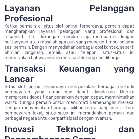
Layanan Pelanggan
Profesional
Ketika bermain di situs slot online terpercaya, pemain dapat
mengharapkan layanan pelanggan yang profesional dan
responsif. Tim dukungan mereka siap membantu dengan
pertanyaan atau masalah apa pun yang mungkin timbul selama
sesi bermain. Dengan menyediakan berbagai opsi kontak, seperti
obrolan langsung, email, atau telepon, situs-situs ini
memastikan bahwa pemain merasa didukung dan dihargai.
Transaksi Keuangan yang
Lancar
Situs slot online terpercaya menyediakan berbagai metode
pembayaran yang aman dan dapat diandalkan. Mereka
memproses deposit dan penarikan dengan cepat, meminimalkan
waktu tunggu pemain untuk menikmati kemenangan mereka.
Dengan menyediakan berbagai pilihan mata uang dan sistem
pembayaran lokal, situs-situs ini memudahkan pemain dari
berbagai negara untuk berpartisipasi dengan nyaman.
Inovasi Teknologi dan