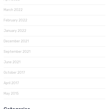
March 2022
February 2022
January 2022
December 2021
September 2021
June 2021
October 2017
April 2017
May 2015