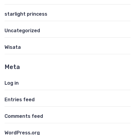
starlight princess
Uncategorized
Wisata
Meta
Log in
Entries feed
Comments feed
WordPress.org