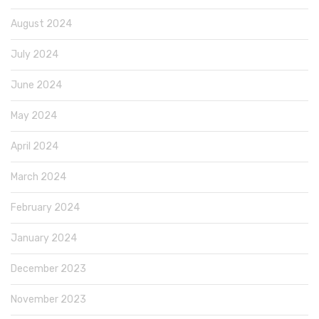
August 2024
July 2024
June 2024
May 2024
April 2024
March 2024
February 2024
January 2024
December 2023
November 2023