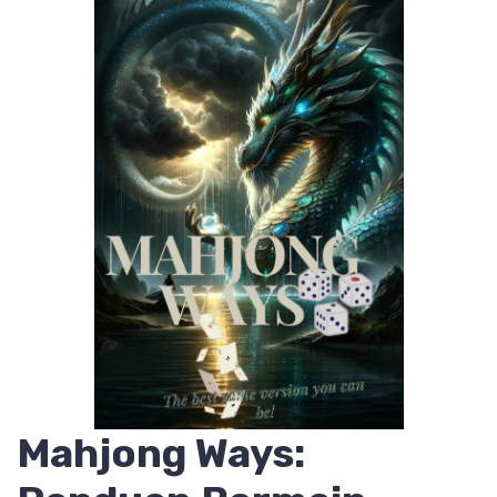
Mahjong Ways: