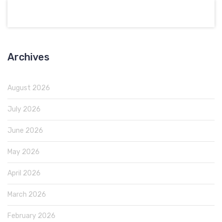
Archives
August 2026
July 2026
June 2026
May 2026
April 2026
March 2026
February 2026