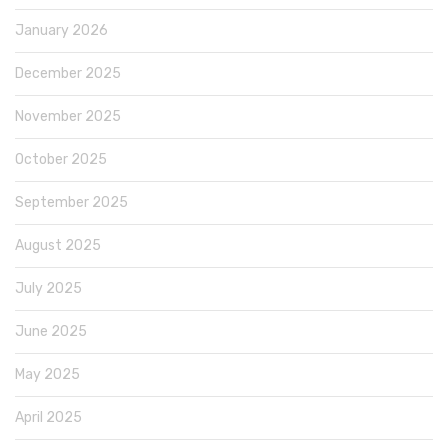
January 2026
December 2025
November 2025
October 2025
September 2025
August 2025
July 2025
June 2025
May 2025
April 2025