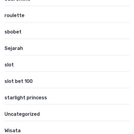
roulette
sbobet
Sejarah
slot
slot bet 100
starlight princess
Uncategorized
Wisata