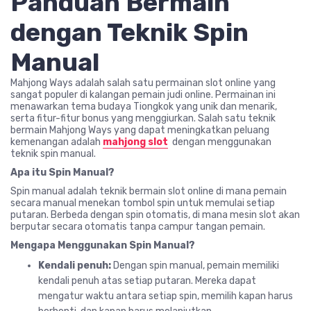
Panduan Bermain
dengan Teknik Spin
Manual
Mahjong Ways adalah salah satu permainan slot online yang
sangat populer di kalangan pemain judi online. Permainan ini
menawarkan tema budaya Tiongkok yang unik dan menarik,
serta fitur-fitur bonus yang menggiurkan. Salah satu teknik
bermain Mahjong Ways yang dapat meningkatkan peluang
kemenangan adalah
mahjong slot
dengan menggunakan
teknik spin manual.
Apa itu Spin Manual?
Spin manual adalah teknik bermain slot online di mana pemain
secara manual menekan tombol spin untuk memulai setiap
putaran. Berbeda dengan spin otomatis, di mana mesin slot akan
berputar secara otomatis tanpa campur tangan pemain.
Mengapa Menggunakan Spin Manual?
Kendali penuh:
Dengan spin manual, pemain memiliki
kendali penuh atas setiap putaran. Mereka dapat
mengatur waktu antara setiap spin, memilih kapan harus