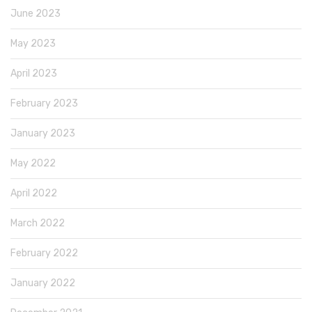
June 2023
May 2023
April 2023
February 2023
January 2023
May 2022
April 2022
March 2022
February 2022
January 2022