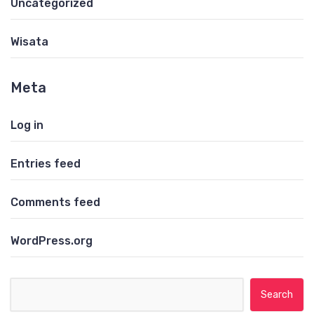
Uncategorized
Wisata
Meta
Log in
Entries feed
Comments feed
WordPress.org
Search for: