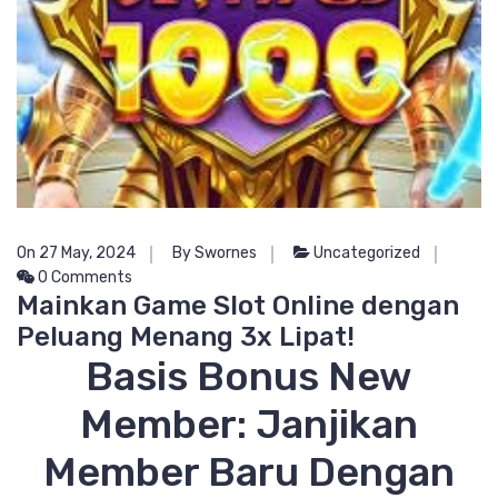
On 27 May, 2024
By Swornes
Uncategorized
0 Comments
Mainkan Game Slot Online dengan
Peluang Menang 3x Lipat!
Basis Bonus New
Member: Janjikan
Member Baru Dengan