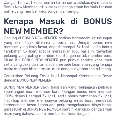
Jangan terlewat kesempatan kali ini serta selekasnya masuk di
Bonus New Member untuk rasakan pengalaman bermain taruhan
online yang memberi keuntungan dan sengit.
Kenapa Masuk di BONUS
NEW MEMBER?
Gabung di BONUS NEW MEMBER berikan bermacam keuntungan
yang akan tidak diterima di basis lain. Dengan bonus new
member yang lebih besar, deposit sampai 3x lipat, serta bonus
tambahan 5x lipat apabila merasakan rugi, basis ini tawarkan
peluang yang paling memberi keuntungan untuk member baru.
Diluar itu, BONUS NEW MEMBER pun punyai service konsumen
setia yang peka dan ramah dan metode keamanan yang terjaga
maka member bisa bermain-main dengan nyaman serta tenang.
Conclusion: Peluang Emas buat Mencapai Kemenangan Besar
dengan BONUS NEW MEMBER
BONUS NEW MEMBER yakni basis sah yang menjajakan pelbagai
keuntungan buat member baru. Dengan bonus new member
100%, deposit sampai 3x lipat, serta bonus tambahan 5x lipat,
tiap-tiap member mempunyai peluang emas buat mencetak
kemenangan besar tanpa ada perlu mengeluarkan biaya besar.
Bersatulah di BONUS NEW MEMBER saat ini dan cicipi pengalaman
main yang dahsyat serta memberikan keuntungan!