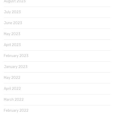
August 2023
July 2023
June 2023
May 2023
April 2023
February 2023
January 2023
May 2022
April 2022
March 2022
February 2022