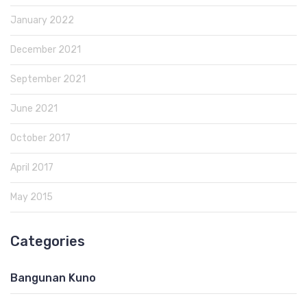
January 2022
December 2021
September 2021
June 2021
October 2017
April 2017
May 2015
Categories
Bangunan Kuno