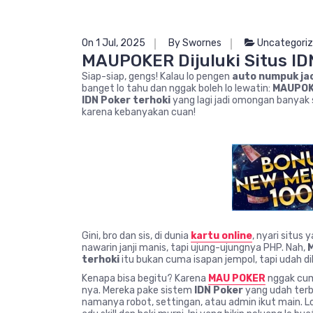
On 1 Jul, 2025
By Swornes
Uncategori
MAUPOKER Dijuluki Situs ID
Siap-siap, gengs! Kalau lo pengen
auto numpuk ja
banget lo tahu dan nggak boleh lo lewatin:
MAUPO
IDN Poker terhoki
yang lagi jadi omongan banyak 
karena kebanyakan cuan!
Gini, bro dan sis, di dunia
kartu online
, nyari situs
nawarin janji manis, tapi ujung-ujungnya PHP. Nah,
terhoki
itu bukan cuma isapan jempol, tapi udah d
Kenapa bisa begitu? Karena
MAU POKER
nggak cuma
nya. Mereka pake sistem
IDN Poker
yang udah terbu
namanya robot, settingan, atau admin ikut main. L