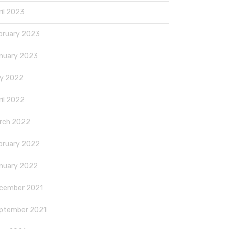
ril 2023
bruary 2023
nuary 2023
y 2022
ril 2022
rch 2022
bruary 2022
nuary 2022
cember 2021
ptember 2021