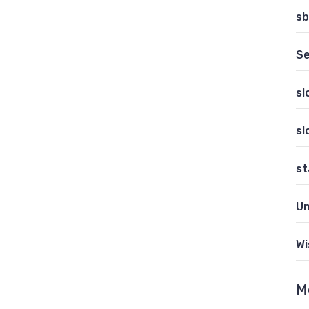
sb
Se
sl
sl
st
Un
Wi
M