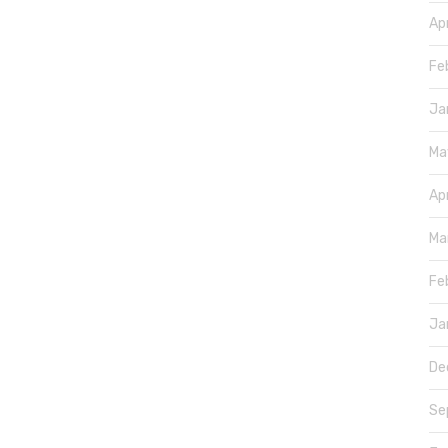
Ap
Fe
Ja
Ma
Ap
Ma
Fe
Ja
De
Se