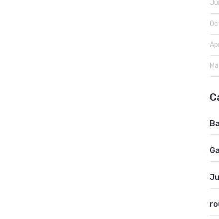
Ju
Oc
Apr
Ma
C
B
Ga
Ju
ro