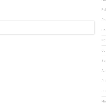
Fe
Ja
De
No
Oc
Se
Au
Ju
Ju
Ma