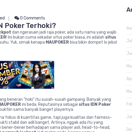
A
zed
0 Comments
N Poker Terhoki?
Au
ckpot
dan ngerasain jadi raja poker, ada satu nama yang wajib
KER
! Ini bukan cuma sekadar situs poker biasa, ini adalah
situs
Ju
suhu. Yuk, simak kenapa
MAUPOKER
bisa bikin dompet lo jebol
Ju
Ma
Ap
Ma
 yang beneran “hoki” itu susah-susah gampang. Banyak yang
Fe
MAUPOKER
ini beda. Reputasinya sebagai
situs IDN Poker
ibuktiin sama banyak banget playernya.
Ja
 fokus di kuantitas game, tapi juga kualitas dan fairness-
kti stabil dan adil banget. Artinya, nggak ada itu yang
o bener-bener berhadapan sama player asli, head-to-head,
De