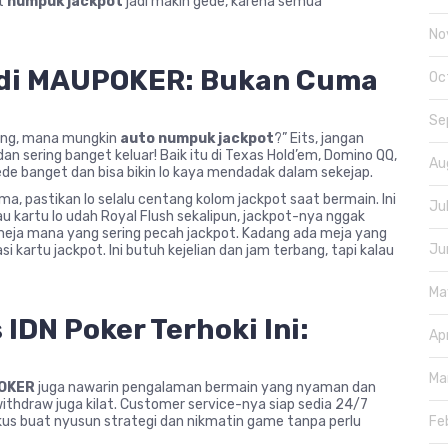
at
numpuk jackpot
jadi makin gede, karena semua
No
di MAUPOKER: Bukan Cuma
Oc
Se
oang, mana mungkin
auto numpuk jackpot
?” Eits, jangan
 dan sering banget keluar! Baik itu di Texas Hold’em, Domino QQ,
Au
ede banget dan bisa bikin lo kaya mendadak dalam sekejap.
ma, pastikan lo selalu centang kolom jackpot saat bermain. Ini
Ju
u kartu lo udah Royal Flush sekalipun, jackpot-nya nggak
n meja mana yang sering pecah jackpot. Kadang ada meja yang
Ju
 kartu jackpot. Ini butuh kejelian dan jam terbang, tapi kalau
Ma
 IDN Poker Terhoki Ini:
Ap
Ma
OKER
juga nawarin pengalaman bermain yang nyaman dan
withdraw juga kilat. Customer service-nya siap sedia 24/7
fokus buat nyusun strategi dan nikmatin game tanpa perlu
Fe