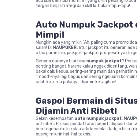
adu skill dan hoki murni. Ini yang bikin peluang lo bu
tergantung strategi dan skill lo, bukan tipu-tipu!
Auto Numpuk Jackpot 
Mimpi!
Mungkin ada yang mikir, “Ah, paling cuma promo d
salah! Di
MAUPOKER
, fitur jackpot itu beneran ada
atau game lain, jackpot-jackpot progresifnya itu g
Gimana caranya biar bisa
numpuk jackpot
? Perta
penting banget, karena kalau nggak dicentang, wala
bakal cair. Kedua, sering-sering main dan perhatii
“mood”-nya lagi bagus dan sering ngeluarin kombinasi
udah ketemu polanya, dijamin ketagihan!
Gaspol Bermain di Situs
Dijamin Anti Ribet!
Selain kesempatan
auto numpuk jackpot
,
MAUP
anti ribet. Proses pendaftaran cepet, deposit dan 
buat ngebantu lo kalau ada kendala. Jadi, lo bisa 
pusing mikirin hal-hal teknis.