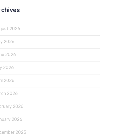
rchives
gust 2026
ly 2026
ne 2026
y 2026
ril 2026
rch 2026
bruary 2026
nuary 2026
cember 2025