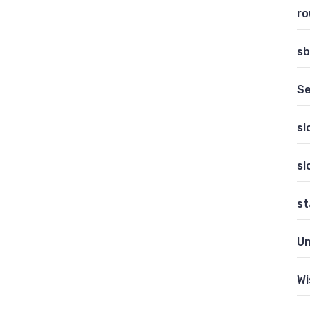
ro
sb
Se
sl
sl
st
Un
Wi