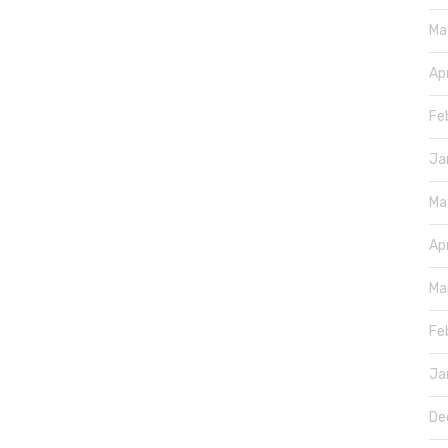
Ma
Ap
Fe
Ja
Ma
Ap
Ma
Fe
Ja
De