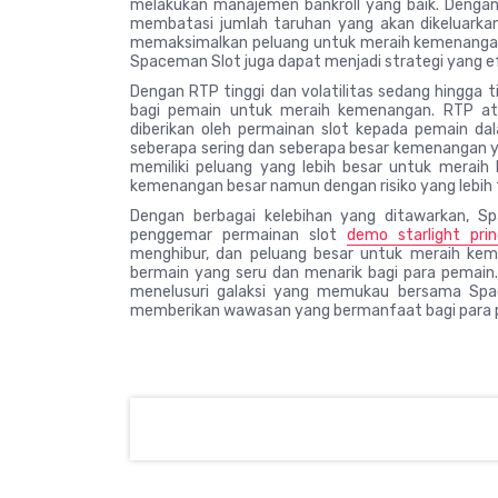
melakukan manajemen bankroll yang baik. Denga
membatasi jumlah taruhan yang akan dikeluarkan
memaksimalkan peluang untuk meraih kemenangan. 
Spaceman Slot juga dapat menjadi strategi yang 
Dengan RTP tinggi dan volatilitas sedang hingga
bagi pemain untuk meraih kemenangan. RTP at
diberikan oleh permainan slot kepada pemain da
seberapa sering dan seberapa besar kemenangan ya
memiliki peluang yang lebih besar untuk meraih 
kemenangan besar namun dengan risiko yang lebih t
Dengan berbagai kelebihan yang ditawarkan, Sp
penggemar permainan slot
demo starlight pri
menghibur, dan peluang besar untuk meraih k
bermain yang seru dan menarik bagi para pemain
menelusuri galaksi yang memukau bersama Spac
memberikan wawasan yang bermanfaat bagi para pe