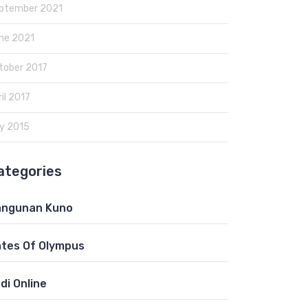
ptember 2021
ne 2021
tober 2017
il 2017
y 2015
ategories
angunan Kuno
tes Of Olympus
di Online