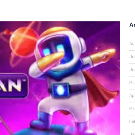
A
Au
Ju
Ju
Ma
Ap
Ma
Fe
Ja