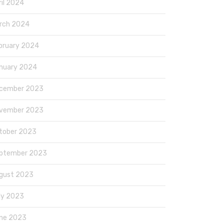
ril 2024
rch 2024
bruary 2024
nuary 2024
cember 2023
vember 2023
tober 2023
ptember 2023
gust 2023
ly 2023
ne 2023