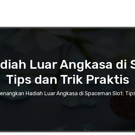
iah Luar Angkasa di 
Tips dan Trik Praktis
enangkan Hadiah Luar Angkasa di Spaceman Slot: Tips 