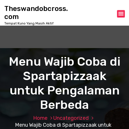
S
Theswandobcross.
k
com
i
p
Tempat Kuno Yang Masih Aktif
t
o
c
o
n
Menu Wajib Coba di
t
e
Spartapizzaak
n
t
untuk Pengalaman
Berbeda
Home
Uncategorized
Menu Wajib Coba di Spartapizzaak untuk