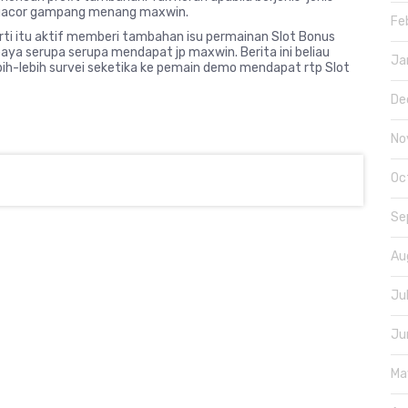
 gacor gampang menang maxwin.
Fe
rti itu aktif memberi tambahan isu permainan Slot Bonus
paya serupa serupa mendapat jp maxwin. Berita ini beliau
Ja
lebih-lebih survei seketika ke pemain demo mendapat rtp Slot
De
No
Oc
Se
Au
Ju
Ju
Ma