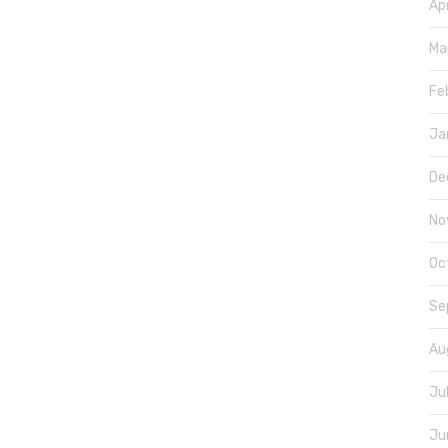
Ap
Ma
Fe
Ja
De
No
Oc
Se
Au
Ju
Ju