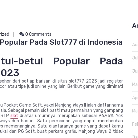
A
rized
0 Comments
Popular Pada Slot777 di Indonesia
Au
tul-betul Popular Pada
Ju
2023
Ju
ohor dari setiap barisan di situs slot777 2023 jadi register
Ma
r atau tipe judi online yang lain. Berikut game yang diminati
Ap
au Pocket Game Soft, yakni Mahjong Ways II ialah daftar nama
onesia. Sebagai pemain slot pasti mau permainan yang gampang
Ma
i RTP
slot
di atas umumnya, merupakan sebesar 96,95%. Yok
ways dua hari ini. Satu permainan yang dapat memberikan
Fe
ses memenanginya. Satu diantaranya game yang dapat kamu
si dari PG Soft, buat perkara grafis, Mahjong Ways 2 tidak
Ja