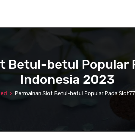
 Betul-betul Popular 
Indonesia 2023
zed
Permainan Slot Betul-betul Popular Pada Slot77