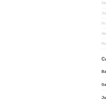
Se
Ju
Oc
Apr
Ma
C
B
Ga
Ju