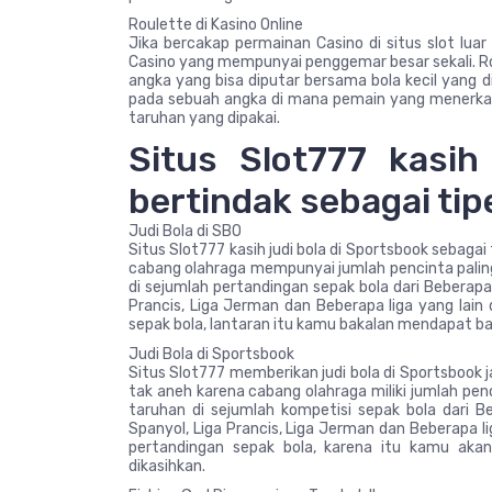
Roulette di Kasino Online
Jika bercakap permainan Casino di situs slot luar 
Casino yang mempunyai penggemar besar sekali. Ro
angka yang bisa diputar bersama bola kecil yang 
pada sebuah angka di mana pemain yang menerka 
taruhan yang dipakai.
Situs Slot777 kasih
bertindak sebagai tip
Judi Bola di SBO
Situs Slot777 kasih judi bola di Sportsbook sebagai
cabang olahraga mempunyai jumlah pencinta paling
di sejumlah pertandingan sepak bola dari Beberapa lig
Prancis, Liga Jerman dan Beberapa liga yang lain
sepak bola, lantaran itu kamu bakalan mendapat ba
Judi Bola di Sportsbook
Situs Slot777 memberikan judi bola di Sportsbook j
tak aneh karena cabang olahraga miliki jumlah pe
taruhan di sejumlah kompetisi sepak bola dari Bebe
Spanyol, Liga Prancis, Liga Jerman dan Beberapa l
pertandingan sepak bola, karena itu kamu ak
dikasihkan.