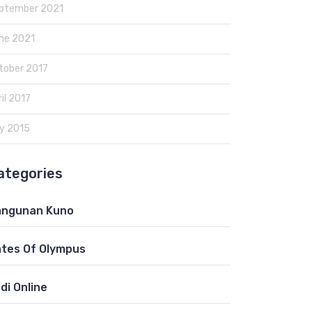
ptember 2021
ne 2021
tober 2017
il 2017
y 2015
ategories
angunan Kuno
tes Of Olympus
di Online