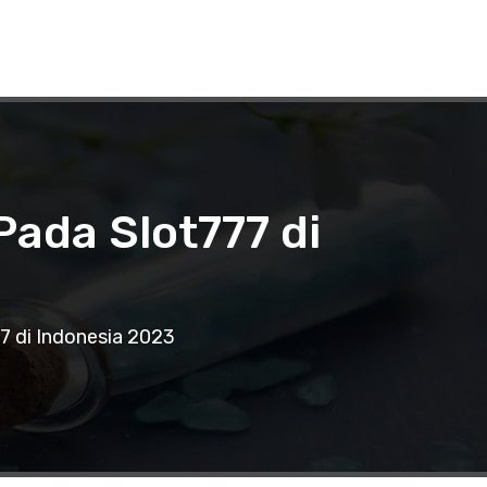
Pada Slot777 di
7 di Indonesia 2023