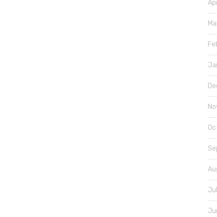
Ap
Ma
Fe
Ja
De
No
Oc
Se
Au
Ju
Ju