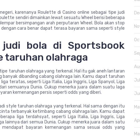
negeri, karenanya Roulette di Casino online sebagai tipe judi
De
ulette sendiri dimainkan lewat sesuatu Wheel berisi beberapa
dilempar bersimpangan arah perputaran Wheel. Bola akan stop
No
dengan cara benar dapat terasa bayaran sama seperti style
Oc
 judi bola di Sportsbook
Se
e taruhan olahraga
Au
 tipe taruhan olahraga yang terkenal. Hal itu gak aneh lantaran
 banyak dibanding cabang olahraga lain. Kamu dapat taruhan
Ju
a teratas, seperti Liga Italia, Liga Inggris, Liga Spanyol, Liga
 dari semuanya Dunia. Cukup menerka juara dalam suatu laga
yaran kemenangan persis seperti odds yang diberi.
Ju
adi style taruhan olahraga yang terkenal. Hal sama dengan itu
Ma
ncinta terbanyak ketimbang cabang olahraga lain. Kamu dapat
rapa liga terdahsyat, seperti Liga Italia, Liga Inggris, Liga
Ap
iga lainnya dari semua Dunia. Cukup menerka juara dalam satu
an mendapat bayaran kemenangan sama sesuai odds yang
Ma