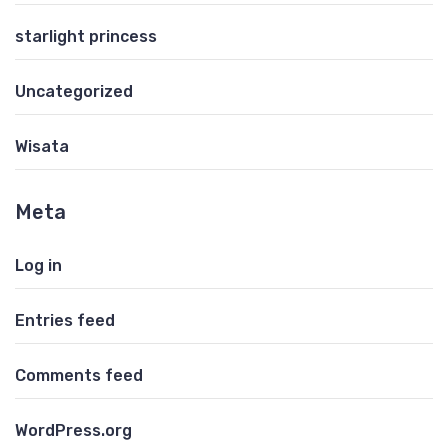
starlight princess
Uncategorized
Wisata
Meta
Log in
Entries feed
Comments feed
WordPress.org