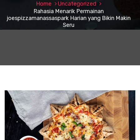
Home
Uncategorized
Rahasia Menarik Permainan
joespizzamanassaspark Harian yang Bikin Makin
Seru