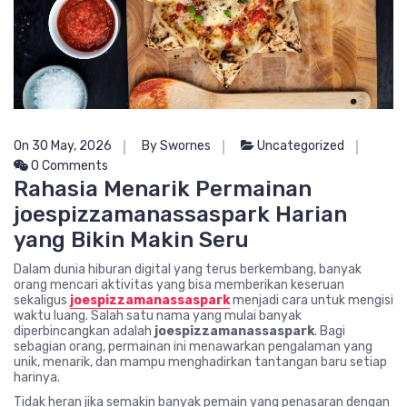
On 30 May, 2026
By Swornes
Uncategorized
0 Comments
Rahasia Menarik Permainan
joespizzamanassaspark Harian
yang Bikin Makin Seru
Dalam dunia hiburan digital yang terus berkembang, banyak
orang mencari aktivitas yang bisa memberikan keseruan
sekaligus
joespizzamanassaspark
menjadi cara untuk mengisi
waktu luang. Salah satu nama yang mulai banyak
diperbincangkan adalah
joespizzamanassaspark
. Bagi
sebagian orang, permainan ini menawarkan pengalaman yang
unik, menarik, dan mampu menghadirkan tantangan baru setiap
harinya.
Tidak heran jika semakin banyak pemain yang penasaran dengan