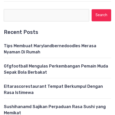
Search for:
Recent Posts
Tips Membuat Marylandbernedoodles Merasa
Nyaman Di Rumah
Gfgfootball Mengulas Perkembangan Pemain Muda
Sepak Bola Berbakat
Eltarascorestaurant Tempat Berkumpul Dengan
Rasa Istimewa
Sushihanamd Sajikan Perpaduan Rasa Sushi yang
Memikat