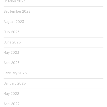
October 2023
September 2023
August 2023
July 2023
June 2023
May 2023
April 2023
February 2023
January 2023
May 2022
April 2022