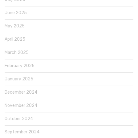
June 2025
May 2025
April 2025
March 2025
February 2025
January 2025
December 2024
November 2024
October 2024
September 2024