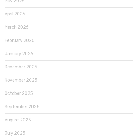
May 2026
April 2026
March 2026
February 2026
January 2026
December 2025
November 2025
October 2025
September 2025
August 2025
July 2025