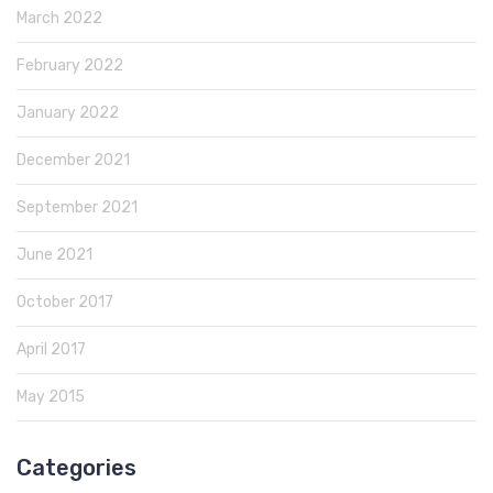
March 2022
February 2022
January 2022
December 2021
September 2021
June 2021
October 2017
April 2017
May 2015
Categories