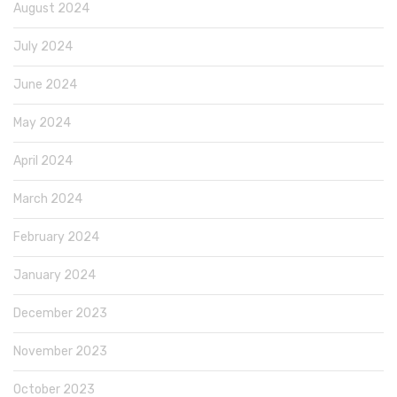
August 2024
July 2024
June 2024
May 2024
April 2024
March 2024
February 2024
January 2024
December 2023
November 2023
October 2023