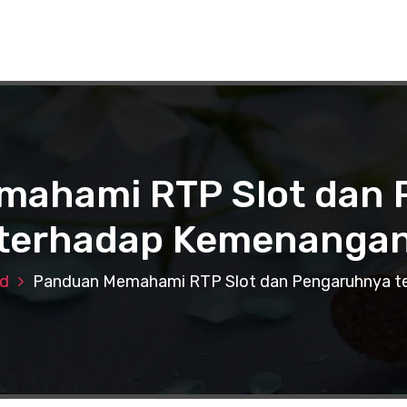
mahami RTP Slot dan 
terhadap Kemenanga
ed
Panduan Memahami RTP Slot dan Pengaruhnya 