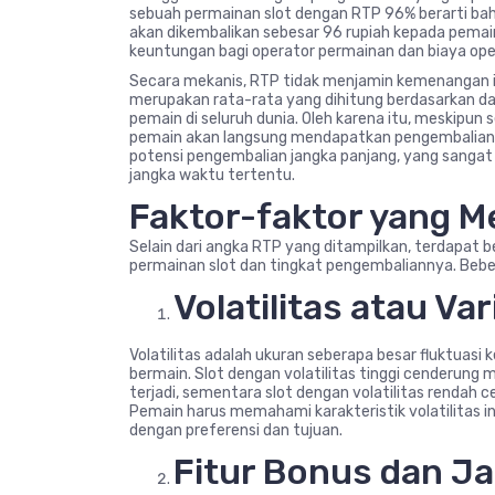
sebuah permainan slot dengan RTP 96% berarti bahw
akan dikembalikan sebesar 96 rupiah kepada pema
keuntungan bagi operator permainan dan biaya oper
Secara mekanis, RTP tidak menjamin kemenangan ind
merupakan rata-rata yang dihitung berdasarkan da
pemain di seluruh dunia. Oleh karena itu, meskipun s
pemain akan langsung mendapatkan pengembalian b
potensi pengembalian jangka panjang, yang sanga
jangka waktu tertentu.
Faktor-faktor yang 
Selain dari angka RTP yang ditampilkan, terdapat b
permainan slot dan tingkat pengembaliannya. Beber
Volatilitas atau V
Volatilitas adalah ukuran seberapa besar fluktuas
bermain. Slot dengan volatilitas tinggi cenderun
terjadi, sementara slot dengan volatilitas rendah 
Pemain harus memahami karakteristik volatilitas i
dengan preferensi dan tujuan.
Fitur Bonus dan J