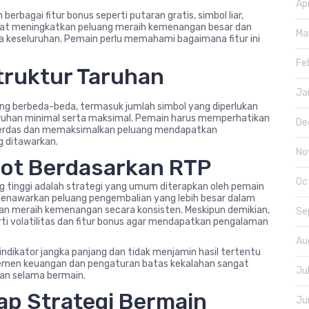
Ap
berbagai fitur bonus seperti putaran gratis, simbol liar,
 dapat meningkatkan peluang meraih kemenangan besar dan
Ma
 keseluruhan. Pemain perlu memahami bagaimana fitur ini
Fe
ruktur Taruhan
Ja
ang berbeda-beda, termasuk jumlah simbol yang diperlukan
uhan minimal serta maksimal. Pemain harus memperhatikan
De
 cerdas dan memaksimalkan peluang mendapatkan
 ditawarkan.
No
lot Berdasarkan RTP
Oc
g tinggi adalah strategi yang umum diterapkan oleh pemain
menawarkan peluang pengembalian yang lebih besar dalam
an meraih kemenangan secara konsisten. Meskipun demikian,
Se
ti volatilitas dan fitur bonus agar mendapatkan pengalaman
Au
 indikator jangka panjang dan tidak menjamin hasil tertentu
ajemen keuangan dan pengaturan batas kekalahan sangat
Ju
kan selama bermain.
ap Strategi Bermain
Ju