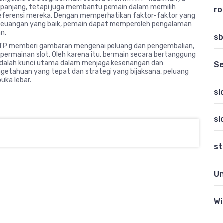
ka panjang, tetapi juga membantu pemain dalam memilih
ro
referensi mereka. Dengan memperhatikan faktor-faktor yang
euangan yang baik, pemain dapat memperoleh pengalaman
n.
sb
n RTP memberi gambaran mengenai peluang dan pengembalian,
ermainan slot. Oleh karena itu, bermain secara bertanggung
i adalah kunci utama dalam menjaga kesenangan dan
Se
ngetahuan yang tepat dan strategi yang bijaksana, peluang
uka lebar.
sl
sl
st
Un
Wi