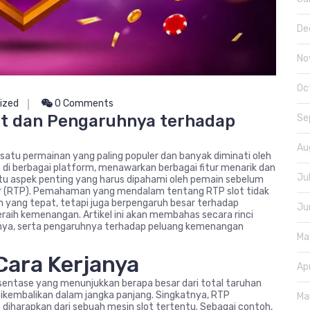
De
No
Oc
ized
0 Comments
t dan Pengaruhnya terhadap
Se
Au
 satu permainan yang paling populer dan banyak diminati oleh
a di berbagai platform, menawarkan berbagai fitur menarik dan
Ju
u aspek penting yang harus dipahami oleh pemain sebelum
er (RTP). Pemahaman yang mendalam tentang RTP slot tidak
ang tepat, tetapi juga berpengaruh besar terhadap
Ju
raih kemenangan. Artikel ini akan membahas secara rinci
nya, serta pengaruhnya terhadap peluang kemenangan
Ma
 Cara Kerjanya
Ap
rsentase yang menunjukkan berapa besar dari total taruhan
dikembalikan dalam jangka panjang. Singkatnya, RTP
Ma
iharapkan dari sebuah mesin slot tertentu. Sebagai contoh,