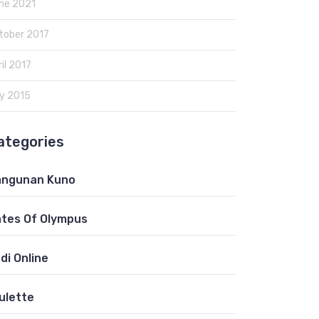
ne 2021
tober 2017
il 2017
y 2015
ategories
angunan Kuno
tes Of Olympus
di Online
ulette