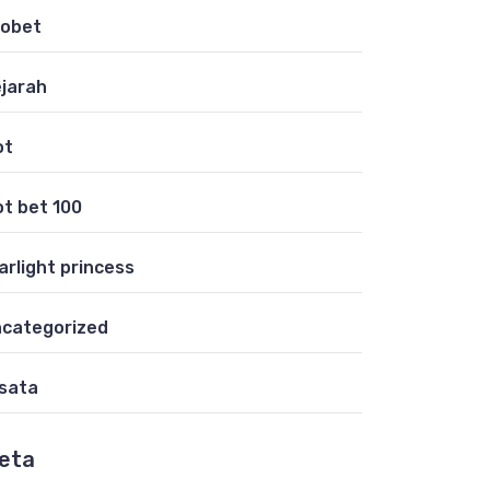
obet
jarah
ot
ot bet 100
arlight princess
categorized
sata
eta