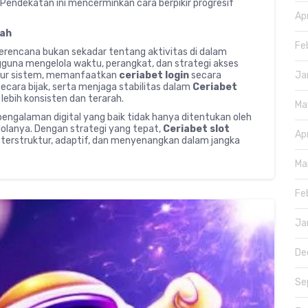
 Pendekatan ini mencerminkan cara berpikir progresif
Ap
rah
Fe
rencana bukan sekadar tentang aktivitas di dalam
guna mengelola waktu, perangkat, dan strategi akses
Ja
tur sistem, memanfaatkan
ceriabet login
secara
ecara bijak, serta menjaga stabilitas dalam
Ceriabet
lebih konsisten dan terarah.
Ma
engalaman digital yang baik tidak hanya ditentukan oleh
lolanya. Dengan strategi yang tepat,
Ceriabet slot
Ap
 terstruktur, adaptif, dan menyenangkan dalam jangka
Ma
Fe
Ja
De
Se