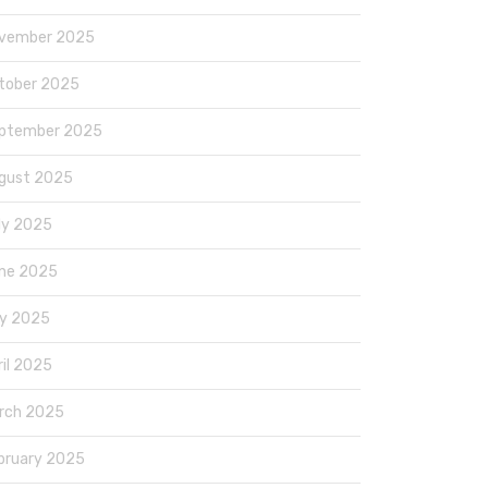
vember 2025
tober 2025
ptember 2025
gust 2025
ly 2025
ne 2025
y 2025
ril 2025
rch 2025
bruary 2025