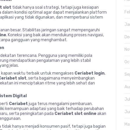
t slot
tidak hanya soal strategi, tetapi juga kesiapan
Fe
a dalam kondisi optimal agar dapat menjalankan platform
plikasi yang tidak digunakan, dan memperbarui sistem
Ja
ranan besar. Stabilitas jaringan sangat mempengaruhi
ine
. Koneksi yang baik akan mendukung proses navigasi,
De
orm tanpa gangguan yang menghambat.
en
No
ndekatan terencana. Pengguna yang memiliki pola
ung mendapatkan pengalaman yang lebih stabil
Oc
ang jelas.
 kapan waktu terbaik untuk mengakses
Ceriabet login
,
Se
Ceriabet slot
, serta bagaimana menyeimbangkan
ndekatan ini menciptakan ritme yang lebih sehat dan
Au
stem Digital
Ju
perti
Ceriabet
juga terus mengalami pembaruan.
iliki kemampuan adaptasi yang baik terhadap perubahan
Ju
baru, serta peningkatan pada
Ceriabet slot online
akan
enggunaan.
Ma
tidak hanya menjadi konsumen pasif, tetapi juga bagian